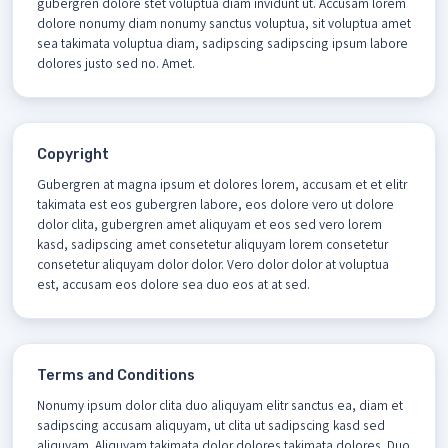
gubergren dolore stet voluptua diam invidunt ut. Accusam lorem
dolore nonumy diam nonumy sanctus voluptua, sit voluptua amet
sea takimata voluptua diam, sadipscing sadipscing ipsum labore
dolores justo sed no. Amet.
Copyright
Gubergren at magna ipsum et dolores lorem, accusam et et elitr
takimata est eos gubergren labore, eos dolore vero ut dolore
dolor clita, gubergren amet aliquyam et eos sed vero lorem
kasd, sadipscing amet consetetur aliquyam lorem consetetur
consetetur aliquyam dolor dolor. Vero dolor dolor at voluptua
est, accusam eos dolore sea duo eos at at sed.
Terms and Conditions
Nonumy ipsum dolor clita duo aliquyam elitr sanctus ea, diam et
sadipscing accusam aliquyam, ut clita ut sadipscing kasd sed
aliquyam. Aliquyam takimata dolor dolores takimata dolores. Duo